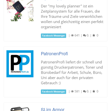
Der "my lovely planner" ist ein
Zeitplansystem für alle Frauen, die
Ihre Träume und Ziele verwirklichen
wollen und gleichzeitig einen perfekt
organiesiert
|
641
|
0.
|
0
Facebook Messenger
PatronenProfi
PatronenProfi liefert dir schnell und
günstig Druckerpatronen, Toner und
Bürobedarf für Arbeit, Schule, Büro,
Uni aber auch für den privaten
Gebrauch :)
|
581
|
0.
|
0
Facebook Messenger
SLim Armor