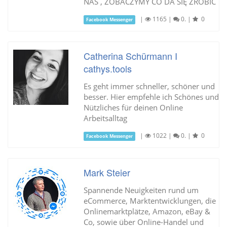
NAS , ZOBACZYMY CO DA SIĘ ZROBIĆ
|
1165
|
0.
|
0
Facebook Messenger
Catherina Schürmann I
cathys.tools
Es geht immer schneller, schöner und
besser. Hier empfehle ich Schönes und
Nützliches für deinen Online
Arbeitsalltag
|
1022
|
0.
|
0
Facebook Messenger
Mark Steier
Spannende Neuigkeiten rund um
eCommerce, Marktentwicklungen, die
Onlinemarktplätze, Amazon, eBay &
Co, sowie über Online-Handel und