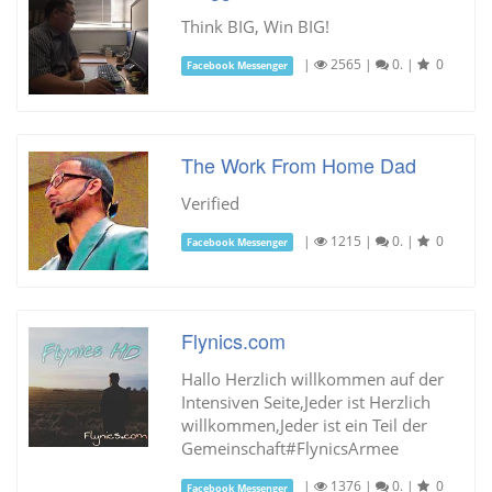
Think BIG, Win BIG!
|
2565
|
0.
|
0
Facebook Messenger
The Work From Home Dad
Verified
|
1215
|
0.
|
0
Facebook Messenger
Flynics.com
Hallo Herzlich willkommen auf der
Intensiven Seite,Jeder ist Herzlich
willkommen,Jeder ist ein Teil der
Gemeinschaft#FlynicsArmee
|
1376
|
0.
|
0
Facebook Messenger