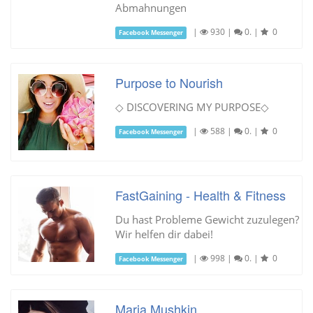
Abmahnungen
|
930
|
0.
|
0
Facebook Messenger
Purpose to Nourish
◇ DISCOVERING MY PURPOSE◇
|
588
|
0.
|
0
Facebook Messenger
FastGaining - Health & Fitness
Du hast Probleme Gewicht zuzulegen?
Wir helfen dir dabei!
|
998
|
0.
|
0
Facebook Messenger
Maria Mushkin