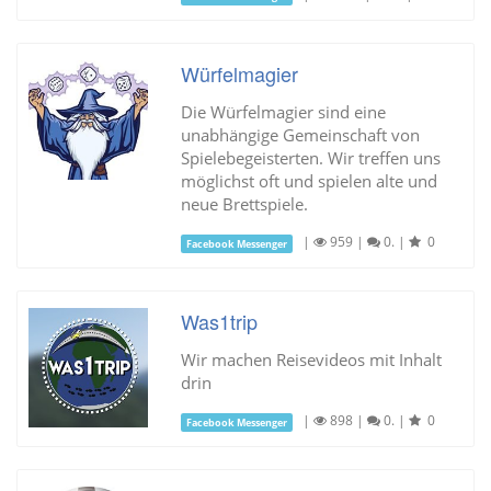
Würfelmagier
Die Würfelmagier sind eine
unabhängige Gemeinschaft von
Spielebegeisterten. Wir treffen uns
möglichst oft und spielen alte und
neue Brettspiele.
|
959
|
0.
|
0
Facebook Messenger
Was1trip
Wir machen Reisevideos mit Inhalt
drin
|
898
|
0.
|
0
Facebook Messenger