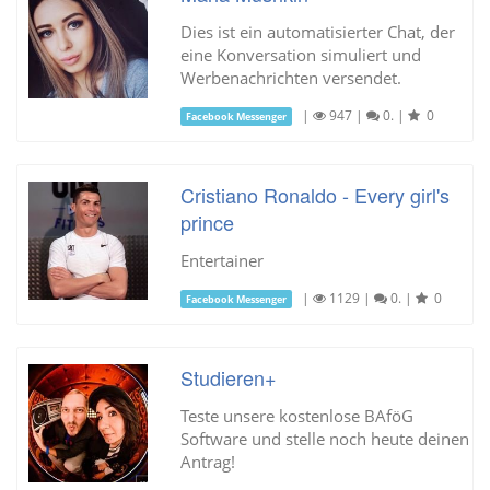
Dies ist ein automatisierter Chat, der
eine Konversation simuliert und
Werbenachrichten versendet.
|
947
|
0.
|
0
Facebook Messenger
Cristiano Ronaldo - Every girl's
prince
Entertainer
|
1129
|
0.
|
0
Facebook Messenger
Studieren+
Teste unsere kostenlose BAföG
Software und stelle noch heute deinen
Antrag!