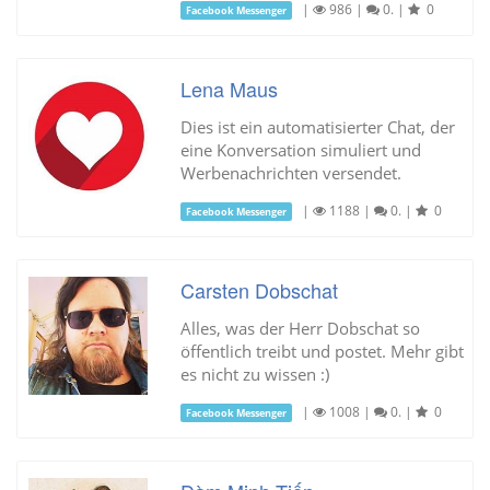
|
986
|
0.
|
0
Facebook Messenger
Lena Maus
Dies ist ein automatisierter Chat, der
eine Konversation simuliert und
Werbenachrichten versendet.
|
1188
|
0.
|
0
Facebook Messenger
Carsten Dobschat
Alles, was der Herr Dobschat so
öffentlich treibt und postet. Mehr gibt
es nicht zu wissen :)
|
1008
|
0.
|
0
Facebook Messenger