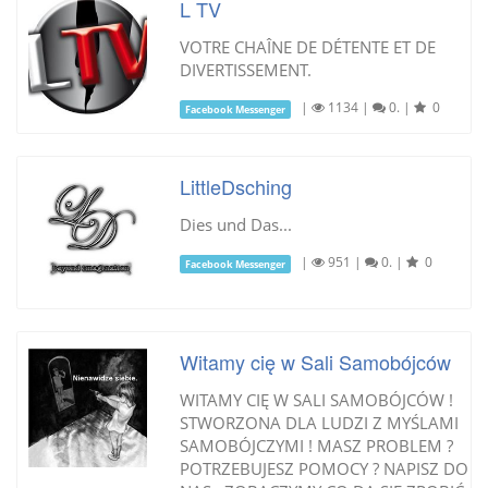
L TV
VOTRE CHAÎNE DE DÉTENTE ET DE
DIVERTISSEMENT.
|
1134
|
0.
|
0
Facebook Messenger
LittleDsching
Dies und Das...
|
951
|
0.
|
0
Facebook Messenger
Witamy cię w Sali Samobójców
WITAMY CIĘ W SALI SAMOBÓJCÓW !
STWORZONA DLA LUDZI Z MYŚLAMI
SAMOBÓJCZYMI ! MASZ PROBLEM ?
POTRZEBUJESZ POMOCY ? NAPISZ DO