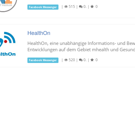
|
515
|
0.
|
0
Facebook Messenger
HealthOn
HealthOn, eine unabhängige Informations- und Bew
Entwicklungen auf dem Gebiet mhealth und Gesund
|
520
|
0.
|
0
Facebook Messenger