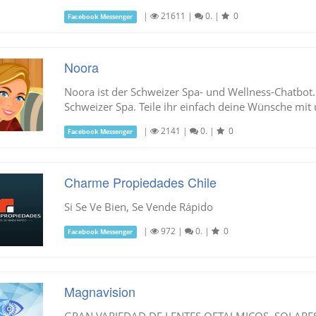
|
21611
|
0.
|
0
Facebook Messenger
Noora
Noora ist der Schweizer Spa- und Wellness-Chatbot.
Schweizer Spa. Teile ihr einfach deine Wünsche mit u
|
2141
|
0.
|
0
Facebook Messenger
Charme Propiedades Chile
Si Se Ve Bien, Se Vende Rápido
|
972
|
0.
|
0
Facebook Messenger
Magnavision