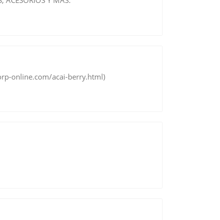
, ACESORIOS Y MAS.
p-online.com/acai-berry.html)