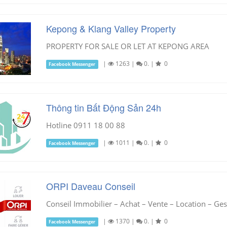
Kepong & Klang Valley Property
PROPERTY FOR SALE OR LET AT KEPONG AREA
|
1263
|
0.
|
0
Facebook Messenger
Thông tin Bất Động Sản 24h
Hotline 0911 18 00 88
|
1011
|
0.
|
0
Facebook Messenger
ORPI Daveau Conseil
Conseil Immobilier – Achat – Vente – Location – Ges
|
1370
|
0.
|
0
Facebook Messenger