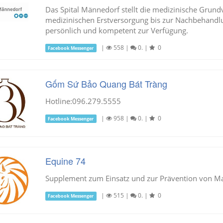
Das Spital Männedorf stellt die medizinische Grund
medizinischen Erstversorgung bis zur Nachbehandlu
persönlich und kompetent zur Verfügung.
|
558
|
0.
|
0
Facebook Messenger
Gốm Sứ Bảo Quang Bát Tràng
Hotline:096.279.5555
|
958
|
0.
|
0
Facebook Messenger
Equine 74
Supplement zum Einsatz und zur Prävention von M
|
515
|
0.
|
0
Facebook Messenger