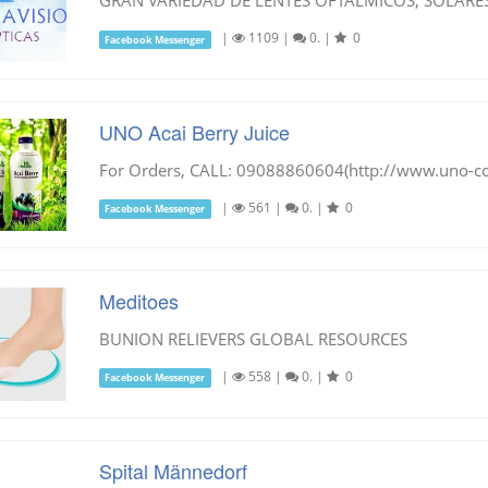
GRAN VARIEDAD DE LENTES OFTALMICOS, SOLARES
|
1109
|
0.
|
0
Facebook Messenger
UNO Acai Berry Juice
For Orders, CALL: 09088860604(http://www.uno-cor
|
561
|
0.
|
0
Facebook Messenger
Meditoes
BUNION RELIEVERS GLOBAL RESOURCES
|
558
|
0.
|
0
Facebook Messenger
Spital Männedorf