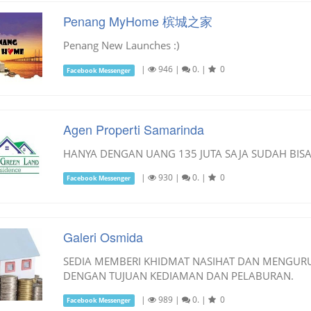
Penang MyHome 槟城之家
Penang New Launches :)
|
946
|
0.
|
0
Facebook Messenger
Agen Properti Samarinda
HANYA DENGAN UANG 135 JUTA SAJA SUDAH BISA
|
930
|
0.
|
0
Facebook Messenger
Galeri Osmida
SEDIA MEMBERI KHIDMAT NASIHAT DAN MENGURU
DENGAN TUJUAN KEDIAMAN DAN PELABURAN.
|
989
|
0.
|
0
Facebook Messenger