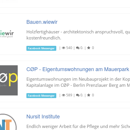
Bauen.wiewir
Holzfertighäuser - architektonisch anspruchsvoll, q
kostenfreundlich.
|
540
|
0.
|
0
Facebook Messenger
CØP - Eigentumswohnungen am Mauerpark - h
Eigentumswohnungen im Neubauprojekt in der Kope
Kapitalanlage im CØP - Berlin Prenzlauer Berg am M
|
589
|
0.
|
0
Facebook Messenger
Nursit Institute
Endlich weniger Arbeit für die Pflege und mehr Siche