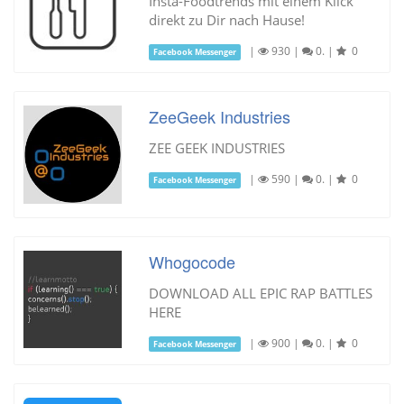
Insta-Foodtrends mit einem Klick
direkt zu Dir nach Hause!
|
930
|
0.
|
0
Facebook Messenger
ZeeGeek Industries
ZEE GEEK INDUSTRIES
|
590
|
0.
|
0
Facebook Messenger
Whogocode
DOWNLOAD ALL EPIC RAP BATTLES
HERE
|
900
|
0.
|
0
Facebook Messenger