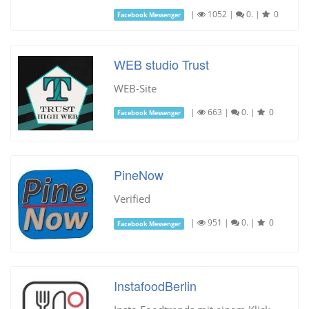
|
1052
|
0.
|
0
Facebook Messenger
WEB studio Trust
WEB-Site
|
663
|
0.
|
0
Facebook Messenger
PineNow
Verified
|
951
|
0.
|
0
Facebook Messenger
InstafoodBerlin