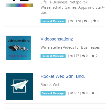
Life, IT-Business, Netzpolitik.
Wissenschaft, Games, Apps und Start-
ups.
|
1170
|
0.
|
0
Facebook Messenger
Videosensationz
Wir erstellen Videos für Businesses
|
557
|
0.
|
0
Facebook Messenger
Rocket Web Sdn. Bhd.
Rocket Web
|
657
|
0.
|
0
Facebook Messenger