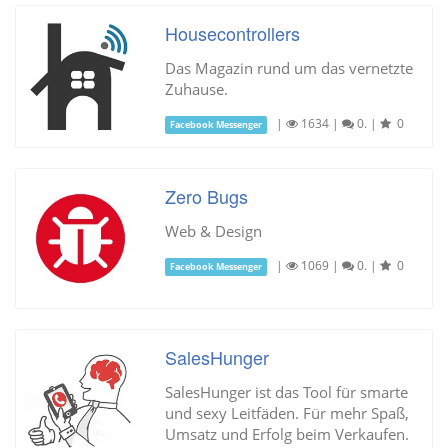
Housecontrollers
Das Magazin rund um das vernetzte
Zuhause.
|
1634
|
0.
|
0
Facebook Messenger
Zero Bugs
Web & Design
|
1069
|
0.
|
0
Facebook Messenger
SalesHunger
SalesHunger ist das Tool für smarte
und sexy Leitfäden. Für mehr Spaß,
Umsatz und Erfolg beim Verkaufen.