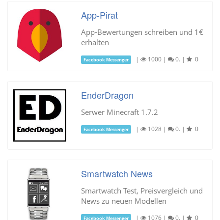
App-Pirat
App-Bewertungen schreiben und 1€
erhalten
|
1000
|
0.
|
0
Facebook Messenger
EnderDragon
Serwer Minecraft 1.7.2
|
1028
|
0.
|
0
Facebook Messenger
Smartwatch News
Smartwatch Test, Preisvergleich und
News zu neuen Modellen
|
1076
|
0.
|
0
Facebook Messenger