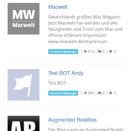
Macwelt
Deutschlands größtes Mac-Magazin.
Jetzt Macwelt-Fan werden und alle
Neuigkeiten und Tricks zum Mac und
iPhone erfahren! Impressum:
www.macwelt.de/impressum
|
610
|
0.
|
0
Facebook Messenger
Test BOT Andy
Test BOT
|
666
|
0.
|
0
Facebook Messenger
Augmented Realities
Der Blog rund um Augmented Reality