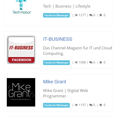
Tech | Business | Lifestyle
|
1277
|
0.
|
0
Facebook Messenger
IT-BUSINESS
Das Channel-Magazin für IT und Cloud
Computing.
|
1088
|
0.
|
0
Facebook Messenger
Mike Grant
Mike Grant | Digital Web
Programmer.
|
1197
|
0.
|
0
Facebook Messenger