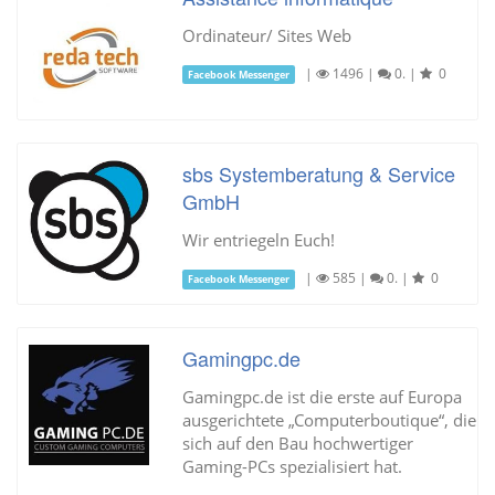
Ordinateur/ Sites Web
|
1496
|
0.
|
0
Facebook Messenger
sbs Systemberatung & Service
GmbH
Wir entriegeln Euch!
|
585
|
0.
|
0
Facebook Messenger
Gamingpc.de
Gamingpc.de ist die erste auf Europa
ausgerichtete „Computerboutique“, die
sich auf den Bau hochwertiger
Gaming-PCs spezialisiert hat.