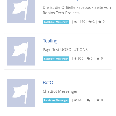
Die ist die Offiielle Facebook Seite von
Robins Tech-Projects
|
1160
|
0.
|
0
Facebook Messenger
Testing
Page Test UOSOLUTIONS
|
956
|
0.
|
0
Facebook Messenger
BotQ
ChatBot Messenger
|
618
|
0.
|
0
Facebook Messenger