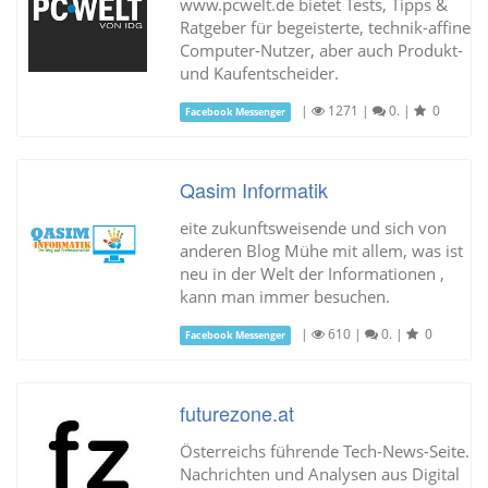
www.pcwelt.de bietet Tests, Tipps &
Ratgeber für begeisterte, technik-affine
Computer-Nutzer, aber auch Produkt-
und Kaufentscheider.
|
1271
|
0.
|
0
Facebook Messenger
Qasim Informatik
eite zukunftsweisende und sich von
anderen Blog Mühe mit allem, was ist
neu in der Welt der Informationen ,
kann man immer besuchen.
|
610
|
0.
|
0
Facebook Messenger
futurezone.at
Österreichs führende Tech-News-Seite.
Nachrichten und Analysen aus Digital