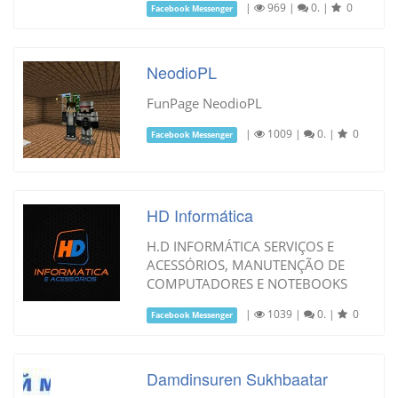
|
969
|
0.
|
0
Facebook Messenger
NeodioPL
FunPage NeodioPL
|
1009
|
0.
|
0
Facebook Messenger
HD Informática
H.D INFORMÁTICA SERVIÇOS E
ACESSÓRIOS, MANUTENÇÃO DE
COMPUTADORES E NOTEBOOKS
|
1039
|
0.
|
0
Facebook Messenger
Damdinsuren Sukhbaatar