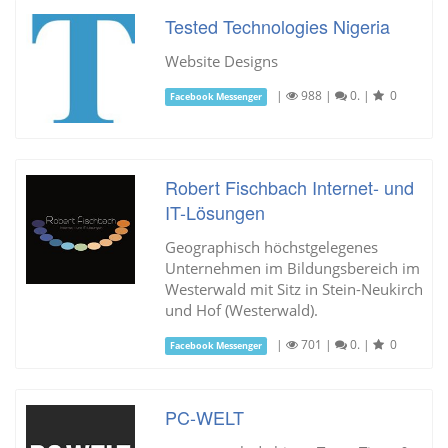
Tested Technologies Nigeria
Website Designs
|
988
|
0.
|
0
Facebook Messenger
Robert Fischbach Internet- und
IT-Lösungen
Geographisch höchstgelegenes
Unternehmen im Bildungsbereich im
Westerwald mit Sitz in Stein-Neukirch
und Hof (Westerwald).
|
701
|
0.
|
0
Facebook Messenger
PC-WELT