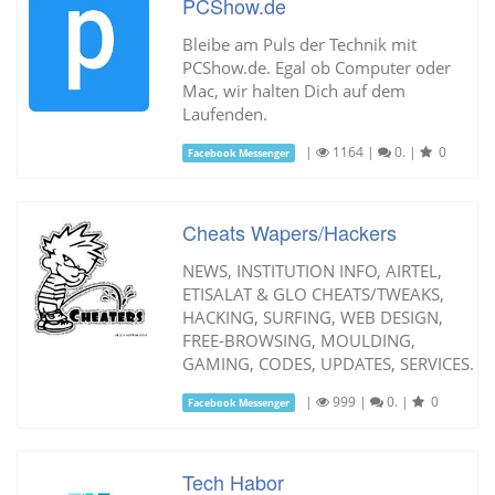
PCShow.de
Bleibe am Puls der Technik mit
PCShow.de. Egal ob Computer oder
Mac, wir halten Dich auf dem
Laufenden.
|
1164
|
0.
|
0
Facebook Messenger
Cheats Wapers/Hackers
NEWS, INSTITUTION INFO, AIRTEL,
ETISALAT & GLO CHEATS/TWEAKS,
HACKING, SURFING, WEB DESIGN,
FREE-BROWSING, MOULDING,
GAMING, CODES, UPDATES, SERVICES.
|
999
|
0.
|
0
Facebook Messenger
Tech Habor