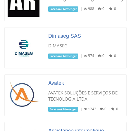
|
988
|
0.
|
0
Facebook Messenger
Dimaseg SAS
DIMASEG
|
574
|
0.
|
0
Facebook Messenger
Avatek
AVATEK SOLUÇÕES E SERVIÇOS DE
TECNOLOGIA LTDA
|
1242
|
0.
|
0
Facebook Messenger
Assistance informatique