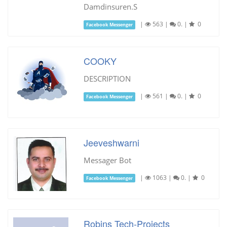
Damdinsuren.S
|
563
|
0.
|
0
Facebook Messenger
COOKY
DESCRIPTION
|
561
|
0.
|
0
Facebook Messenger
Jeeveshwarni
Messager Bot
|
1063
|
0.
|
0
Facebook Messenger
Robins Tech-Projects