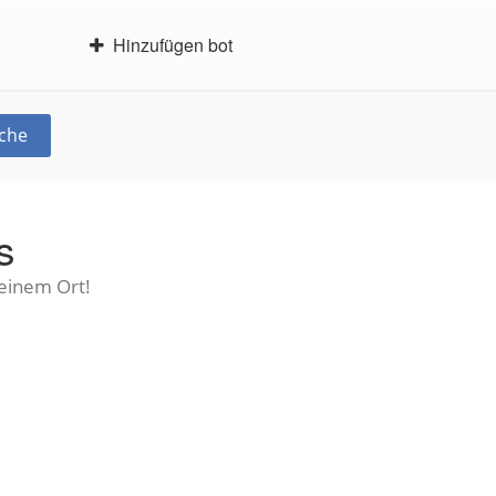
Hinzufügen bot
che
s
 einem Ort!