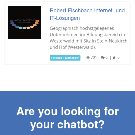
Robert Fischbach Internet- und
IT-Lösungen
Geographisch höchstgelegenes
Unternehmen im Bildungsbereich im
Westerwald mit Sitz in Stein-Neukirch
und Hof (Westerwald).
|
701
|
0.
|
0
Facebook Messenger
Are you looking for
your chatbot?