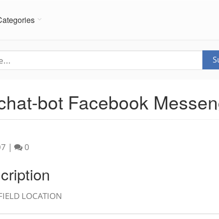
Categories
S
 chat-bot Facebook Messen
07
|
0
cription
FIELD LOCATION