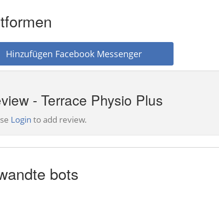
ttformen
Hinzufügen Facebook Messenger
view - Terrace Physio Plus
ase
Login
to add review.
wandte bots