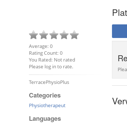
Pla
Average:
0
Rating Count:
0
Re
You Rated:
Not rated
Please log in to rate.
Ple
TerracePhysioPlus
Categories
Ver
Physiotherapeut
Languages