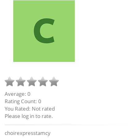
Average:
0
Rating Count:
0
You Rated:
Not rated
Please log in to rate.
choirexpresstamcy