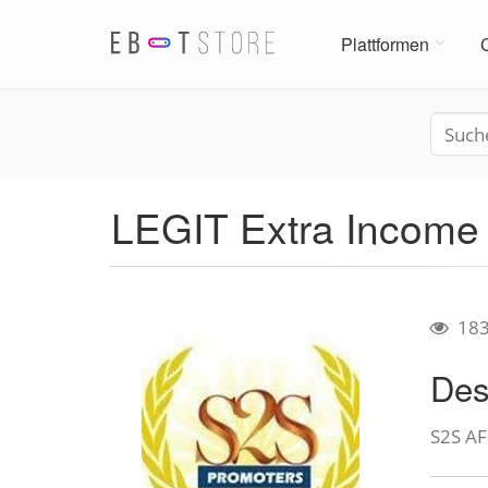
Plattformen
LEGIT Extra Income 
18
Des
S2S A