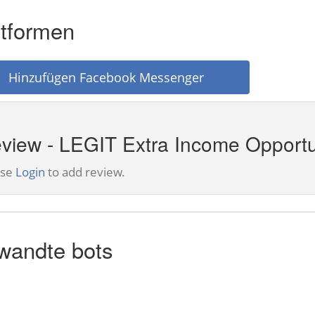
ttformen
Hinzufügen Facebook Messenger
view - LEGIT Extra Income Opportu
ase
Login
to add review.
wandte bots