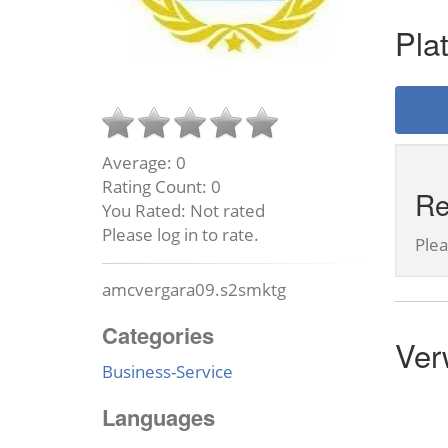
Pla
Average:
0
Rating Count:
0
Re
You Rated:
Not rated
Please log in to rate.
Ple
amcvergara09.s2smktg
Categories
Ver
Business-Service
Languages