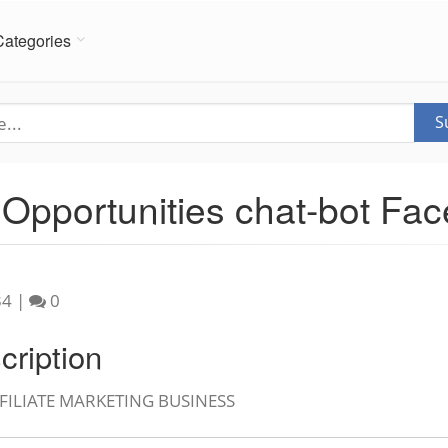
Categories
S
Opportunities chat-bot F
34
|
0
cription
FFILIATE MARKETING BUSINESS